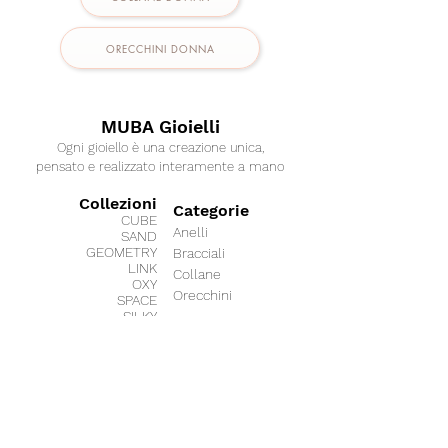
ORECCHINI DONNA
MUBA Gioielli
Ogni gioiello è una creazione unica,
pensato e realizzato interamente a mano
Collezioni
Categorie
CUBE
Anelli
SAND
GEOMETRY
Bracciali
LINK
Collane
OXY
Orecchini
SPACE
SILKY
ICY
BUONO REGALO
DATE
RAIL
Collaborazioni
BOND
SHINE
MIO ALPACA
PEARL
'70s