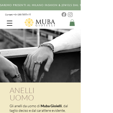
Saremo presenti al Milano Fashion & Jewels dal 12 al 14 settembre 20
Contatti +39 0
55 8588978
ANELLI
UOMO
Gli anelli da uomo di
Muba Gioielli
, dal
taglio deciso e dal carattere evidente,