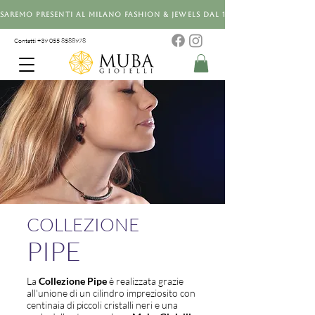
Saremo presenti al Milano Fashion & Jewels dal 12 al 14 settembre 20
Contatti +39 0
55 8588978
COLLEZIONE
PIPE
La
Collezione Pipe
è realizzata grazie
all'unione di un cilindro impreziosito con
centinaia di piccoli cristalli neri e una