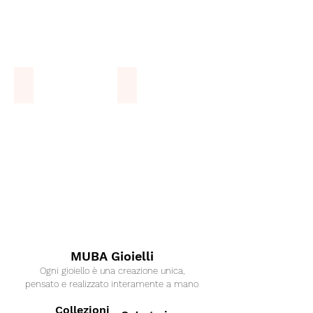
Collane
Orecchini
COLLANE
ORECCHINI
MUBA Gioielli
Ogni gioiello è una creazione unica,
pensato e realizzato interamente a mano
Collezioni