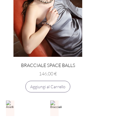
BRACCIALE SPACE BALLS
COLLANA SPACE BA
Prezzo
146,00 €
Aggiungi al Carrello
Anelli
Bracciali
ANELLI
BRACCIALI