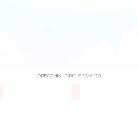
ORECCHINI CIRCLE SMALTO
Vista rapida
Bracciali
Collane
BRACCIALI
COLLANE