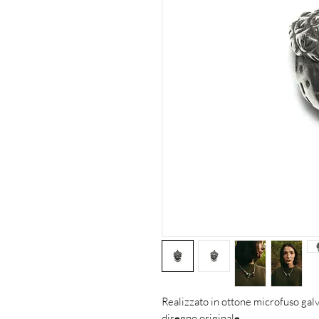
Realizzato in ottone microfuso galv
disegno originale.