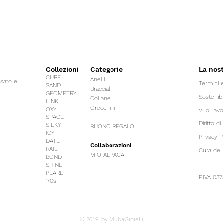
Collezioni
Categorie
La nos
CUBE
Anelli
nsato e
Termini e
SAND
Bracciali
GEOMETRY
Sostenibi
Collane
LINK
Orecchini
OXY
Vuoi lavo
SPACE
Diritto d
SILKY
BUONO REGALO
ICY
Privacy P
DATE
Collaborazioni
RAIL
Cura del 
MIO ALPACA
BOND
SHINE
PEARL
P.IVA 03
'70s
© 2019 by MubaGioielli