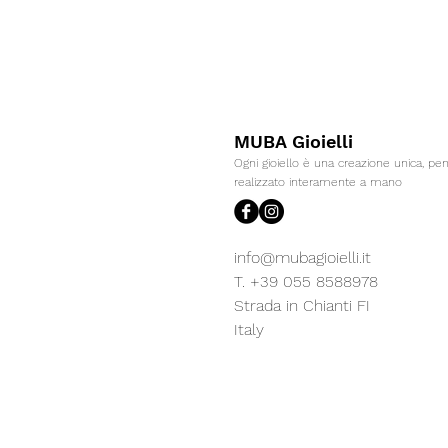
MUBA Gioielli
Ogni gioiello è una creazione unica, pe
realizzato interamente a mano
info@mubagioielli.it
T. +39 055 8588978
Strada in Chianti FI
Italy