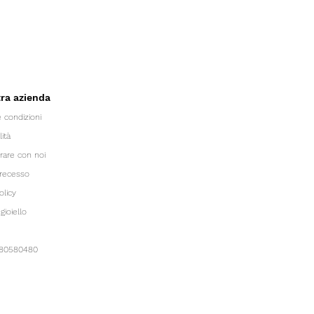
tra azienda
 condizioni
l
ità
rare con noi
i recesso
olicy
gioiello
780580480