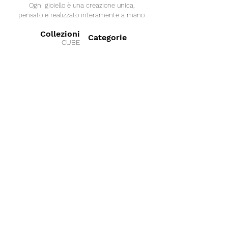
Ogni gioiello è una creazione unica,
pensato e realizzato interamente a mano
Collezioni
Categorie
CUBE
Anelli
SAND
GEOMETRY
Bracciali
LINK
Collane
OXY
Orecchini
SPACE
SILKY
ICY
BUONO REGALO
DATE
RAIL
Collaborazioni
BOND
SHINE
MIO ALPACA
PEARL
'70s
La nostra azienda
Termini e condizioni
Sostenibil
ità
Vuoi lavorare con noi
Diritto di recesso