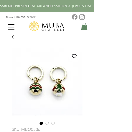
Saremo presenti al Milano Fashion & Jewels dal 12 al 14 settembre 20
Contatti +39 0
55 8588978
SKU: MBO053o