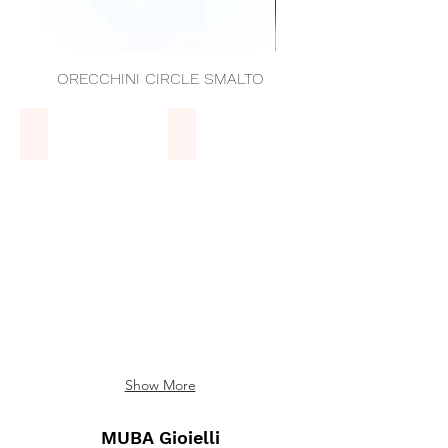
ORECCHINI CIRCLE SMALTO
ORECCHINI CIRCLE 
Anelli
Bracciali
ANELLI
BRACCIALI
Show More
MUBA Gioielli