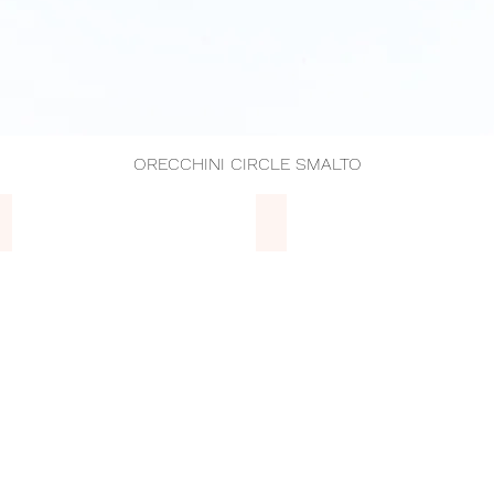
ORECCHINI CIRCLE SMALTO
Vista rapida
Bracciali
Collane
BRACCIALI
COLLANE