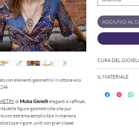
AGGIUNGI AL C
CURA DEL GIOIEL
Maneggia i gioielli
IL MATERIALE
attenzione a non far
ato con elementi geometrici in ottone eco
superfici dure.
Tieni
 24k
L'ottone è una lega
lavarti e limita il 
parte di zinco ed un
METRY
di
Muba Gioielli
eleganti e raffinati,
profumi e lozioni.
Co
ottone ECO a basso
arità delle figure geometriche che pur
separatamente
: co
e NICHEL FREE, sec
ano con estrema semplicità e in maniera
un portagioie e tieni
California conosciu
lcezza e rigore, uniti con gran classe.
abrasive.
Visita il n
L'ottone è un materi
saperne di più:
Igie