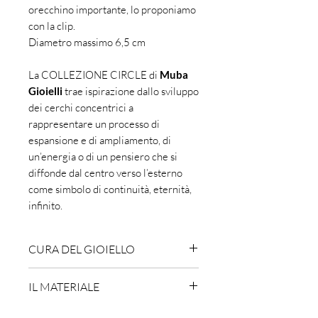
orecchino importante, lo proponiamo
con la clip.
Diametro massimo 6,5 cm
La COLLEZIONE CIRCLE di
Muba
Gioielli
trae ispirazione dallo sviluppo
dei cerchi concentrici a
rappresentare un processo di
espansione e di ampliamento, di
un’energia o di un pensiero che si
diffonde dal centro verso l’esterno
come simbolo di continuità, eternità,
infinito.
CURA DEL GIOIELLO
Maneggia i gioielli con cura: presta
IL MATERIALE
particolare attenzione a non farli
cadere a terra nè urtare su
L'ottone è una lega ossidabile