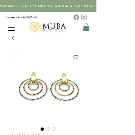
Saremo presenti al Milano Fashion & Jewels dal 12 al 14 settembre 20
Contatti +39 0
55 8588978