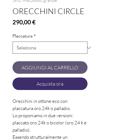
SKU: MBO068Cgrande
ORECCHINI CIRCLE
Prezzo
290,00 €
Placcatura
*
AGGIUNGI AL CARRELLO
Acquista ora
Orecchini in ottone eco con
placcatura oro 24k o palladio.
Lo proponiamo in due versioni:
placcato oro 24k o bicolor (oro 24 k e
palladio).
Essendo strutturalmente un