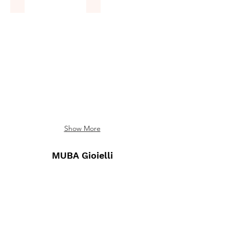
ANELLI
BRACCIALI
Show More
MUBA Gioielli
Ogni gioiello è una creazione unica,
pensato e realizzato interamente a mano
Collezioni
Categorie
CUBE
Anelli
SAND
GEOMETRY
Bracciali
LINK