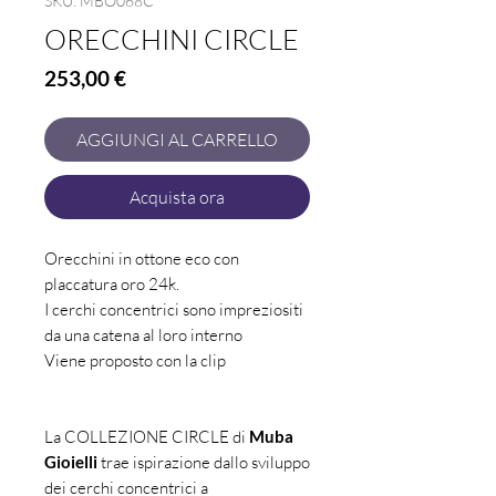
SKU: MBO068C
ORECCHINI CIRCLE
Prezzo
253,00 €
AGGIUNGI AL CARRELLO
Acquista ora
Orecchini in ottone eco con
placcatura oro 24k.
I cerchi concentrici sono impreziositi
da una catena al loro interno
Viene proposto con la clip
La COLLEZIONE CIRCLE di
Muba
Gioielli
trae ispirazione dallo sviluppo
dei cerchi concentrici a