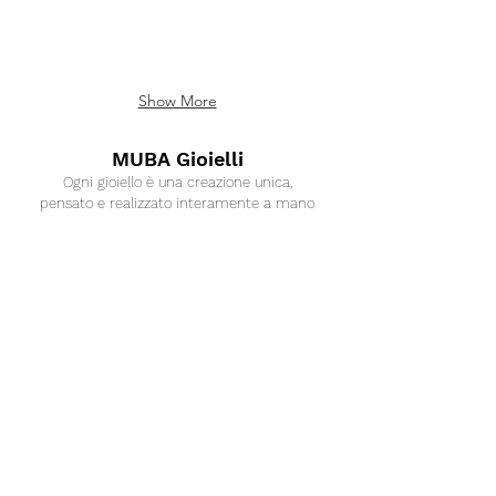
Show More
MUBA Gioielli
Ogni gioiello è una creazione unica,
pensato e realizzato interamente a mano
Collezioni
Categorie
CUBE
Anelli
SAND
GEOMETRY
Bracciali
LINK
Collane
OXY
Orecchini
SPACE
SILKY
ICY
BUONO REGALO
DATE
RAIL
Collaborazioni
BOND
SHINE
MIO ALPACA
PEARL
'70s