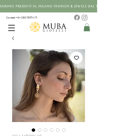
Saremo presenti al Milano Fashion & Jewels dal 12 al 14 settembre 20
Contatti +39 0
55 8588978