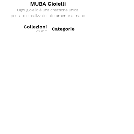
MUBA Gioielli
Ogni gioiello è una creazione unica,
pensato e realizzato interamente a mano
Collezioni
Categorie
CUBE
Anelli
SAND
GEOMETRY
Bracciali
LINK
Collane
OXY
Orecchini
SPACE
SILKY
ICY
BUONO REGALO
DATE
RAIL
Collaborazioni
BOND
SHINE
MIO ALPACA
PEARL
'70s
La nostra azienda
Termini e condizioni
Sostenibil
ità
Vuoi lavorare con noi