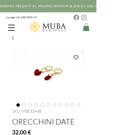
Saremo presenti al Milano Fashion & Jewels dal 12 al 14 settembre 20
Contatti +39 0
55 8588978
SKU: MBO044B
ORECCHINI DATE
Prezzo
32,00 €