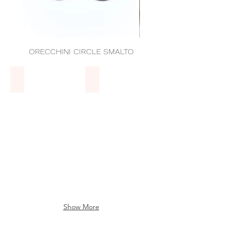
ORECCHINI CIRCLE SMALTO
ORECCHINI CIRCLE 
Anelli
Bracciali
ANELLI
BRACCIALI
Show More