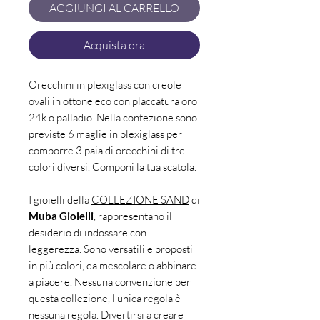
AGGIUNGI AL CARRELLO
Acquista ora
Orecchini in plexiglass con creole
ovali in ottone eco con placcatura oro
24k o palladio. Nella confezione sono
previste 6 maglie in plexiglass per
comporre 3 paia di orecchini di tre
colori diversi. Componi la tua scatola.
I gioielli della
COLLEZIONE SAND
di
Muba Gioielli
, rappresentano il
desiderio di indossare con
leggerezza. Sono versatili e proposti
in più colori, da mescolare o abbinare
a piacere. Nessuna convenzione per
questa collezione, l'unica regola è
nessuna regola. Divertirsi a creare