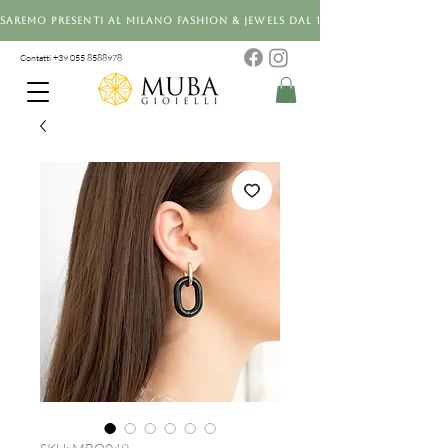
Saremo presenti al Milano Fashion & Jewels dal 12 al 14 settembre 20
Contatti +39 0
55 8588978