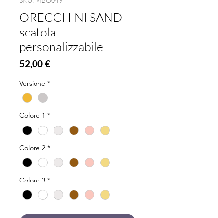
SKU: MBO049
ORECCHINI SAND
scatola
personalizzabile
Prezzo
52,00 €
Versione
*
Colore 1
*
Colore 2
*
Colore 3
*