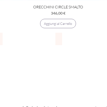
ORECCHINI CIRCLE SMALTO
Vista rapida
Prezzo
346,00 €
Aggiungi al Carrello
Bracciali
Collane
BRACCIALI
COLLANE