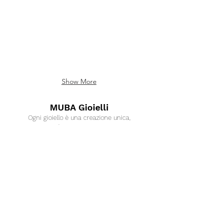
Show More
MUBA Gioielli
Ogni gioiello è una creazione unica,
pensato e realizzato interamente a mano
Collezioni
Categorie
CUBE
Anelli
SAND
GEOMETRY
Bracciali
LINK
Collane
OXY
Orecchini
SPACE
SILKY
ICY
BUONO REGALO
DATE