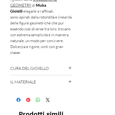
GEOMETRY
di
Muba
Gioielli
eleganti e raffinati,
sono ispirati dalla rotondità e linearità
delle figure geometriche che pur
essendo così diverse tra loro, trovano
con estrema semplicità e in maniera
naturale, un modo per convivere.
Dolcezza e rigore, uniti con gran
classe.
CURA DEL GIOIELLO
Maneggia i gioielli con cura
: presta
IL MATERIALE
particolare attenzione a non farli
cadere a terra nè urtare su
L'ottone è una lega ossidabile
superfici dure.
Tienili asciutti
: togli
composta da una parte di zinco ed
i gioielli prima di lavarti e limita il
una di rame. Noi utilizziamo solo
contatto con make up, creme,
ottone ECO a basso contenuto di
Prodotti simili
Conserva i