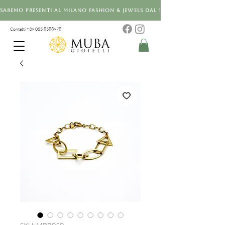
Saremo presenti al Milano Fashion & Jewels dal 12 al 14 settembre 20
Contatti +39 0
55 8588978