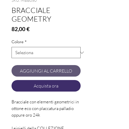
SKU: MBB050
BRACCIALE
GEOMETRY
Prezzo
82,00 €
Colore
*
AGGIUNGI AL CARRELLO
Acquista ora
Bracciale con elementi geometrici in
ottone eco con placcatura palladio
oppure oro 24k
I gioielli della
COLLEZIONE