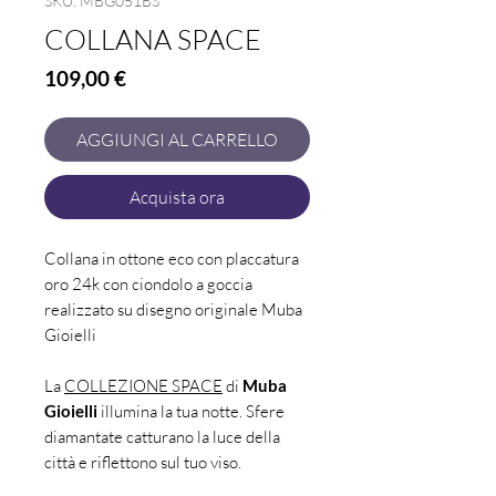
SKU: MBG051BS
COLLANA SPACE
Prezzo
109,00 €
AGGIUNGI AL CARRELLO
Acquista ora
Collana in ottone eco con placcatura
oro 24k con ciondolo a goccia
realizzato su disegno originale Muba
Gioielli
La
COLLEZIONE SPACE
di
Muba
Gioielli
illumina la tua notte. Sfere
diamantate catturano la luce della
città e riflettono sul tuo viso.