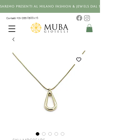
Saremo presenti al Milano Fashion & Jewels dal 12 al 14 settembre 20
Contatti +39 0
55 8588978