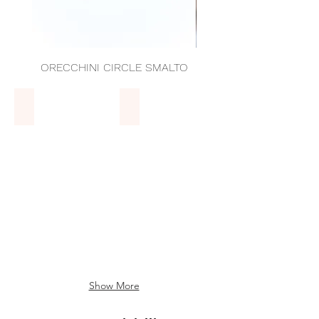
ORECCHINI CIRCLE SMALTO
ORECCHINI CIRCLE 
Anelli
Bracciali
ANELLI
BRACCIALI
Show More