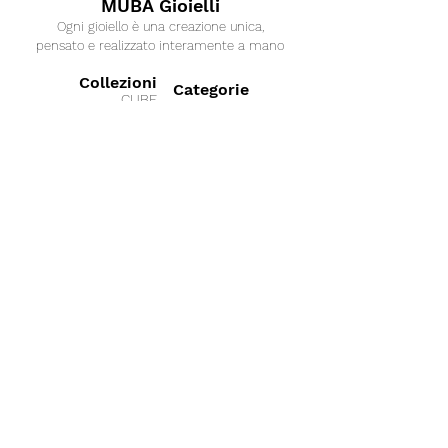
MUBA Gioielli
Ogni gioiello è una creazione unica,
pensato e realizzato interamente a mano
Collezioni
Categorie
CUBE
Anelli
SAND
GEOMETRY
Bracciali
LINK
Collane
OXY
Orecchini
SPACE
SILKY
ICY
BUONO REGALO
DATE
RAIL
Collaborazioni
BOND
SHINE
MIO ALPACA
PEARL
'70s
La nostra azienda
Termini e condizioni
Sostenibil
ità
Vuoi lavorare con noi