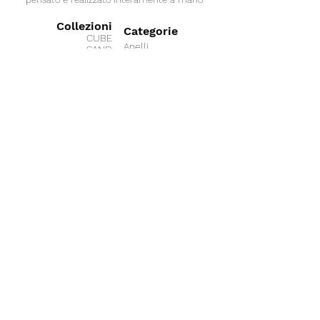
Collezioni
Categorie
CUBE
Anelli
SAND
GEOMETRY
Bracciali
LINK
Collane
OXY
Orecchini
SPACE
SILKY
ICY
BUONO REGALO
DATE
RAIL
Collaborazioni
BOND
SHINE
MIO ALPACA
PEARL
'70s
La nostra azienda
Termini e condizioni
Sostenibil
ità
Vuoi lavorare con noi
Diritto di recesso
Privacy Policy