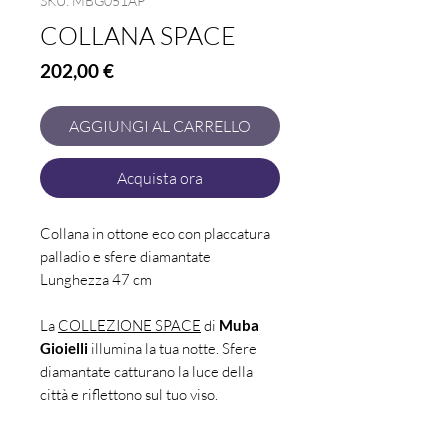
SKU: MBG051AP
COLLANA SPACE
Prezzo
202,00 €
AGGIUNGI AL CARRELLO
Acquista ora
Collana in ottone eco con placcatura
palladio e sfere diamantate
Lunghezza 47 cm
La
COLLEZIONE SPACE
di
Muba
Gioielli
illumina la tua notte. Sfere
diamantate catturano la luce della
città e riflettono sul tuo viso.