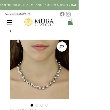
Saremo presenti al Milano Fashion & Jewels dal 12 al 14 settembre 20
Contatti +39 0
55 8588978