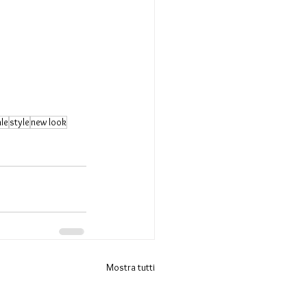
le
style
new look
Mostra tutti