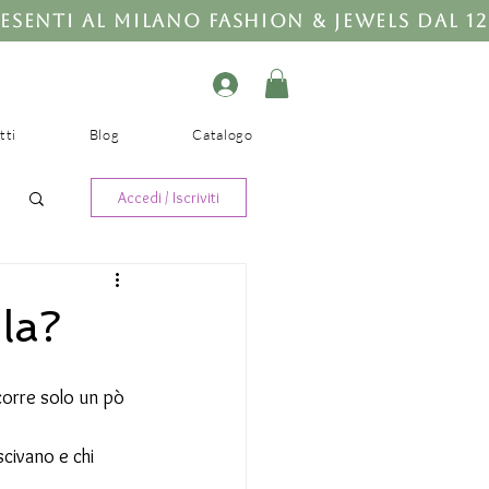
tti
Blog
Catalogo
Accedi / Iscriviti
ola?
corre solo un pò 
civano e chi 