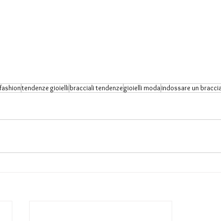
fashion
tendenze gioielli
bracciali tendenze
gioielli moda
indossare un braccia