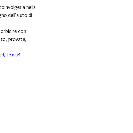
involgerla nella 
o dell'aiuto di 
orbidire con 
nto, provate, 
4/file.mp4