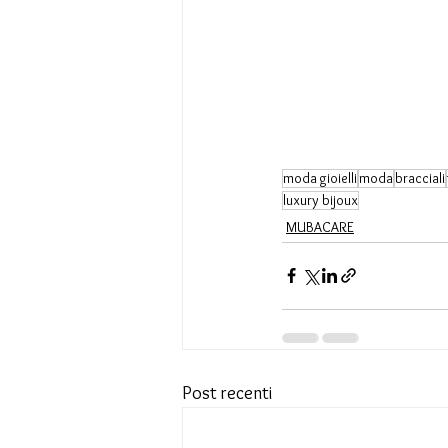
moda gioielli
moda
bracciali
luxury bijoux
MUBACARE
Post recenti