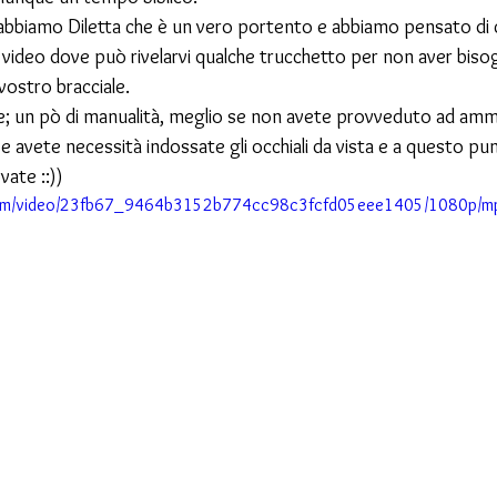
bbiamo Diletta che è un vero portento e abbiamo pensato di co
 video dove può rivelarvi qualche trucchetto per non aver bisogn
vostro bracciale.
ile; un pò di manualità, meglio se non avete provveduto ad amm
e avete necessità indossate gli occhiali da vista e a questo pu
ate ::))
c.com/video/23fb67_9464b3152b774cc98c3fcfd05eee1405/1080p/mp