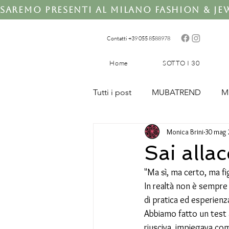
Saremo presenti al Milano Fashion & Jewe
Contatti +39 0
55 8588978
Home
SOTTO I 30
Tutti i post
MUBATREND
M
Monica Brini
30 mag 
MUBASPONSOR
MUBATU
Sai allac
"Ma sì, ma certo, ma fig
In realtà non è sempre 
di pratica ed esperienz
Abbiamo fatto un test 
riusciva, impiegava co