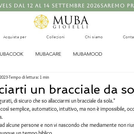
ls dal 12 al 14 settembre 2026
Acquista per
Collezioni
Chi siamo
Conta
UBACOOK
MUBACARE
MUBAMOOD
2023
Tempo di lettura: 1 min
SCANY
MUBASHOOTING
ciarti un bracciale da s
urati, di sicuro che so allacciarmi un bracciale da sola."
così semplice, automatico, intuitivo, ma non è impossibile, oc
a.
ad alcune persone e non vi nascondo che mediamente non rius
munque un tempo biblico.