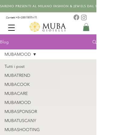
Saremo presenti al Milano Fashion & Jewels dal 12 al 14 settembre 20
Contatti +39 0
55 8588978
Blog
MUBAMOOD
Tutti i post
MUBATREND
MUBACOOK
MUBACARE
MUBAMOOD
MUBASPONSOR
MUBATUSCANY
MUBASHOOTING